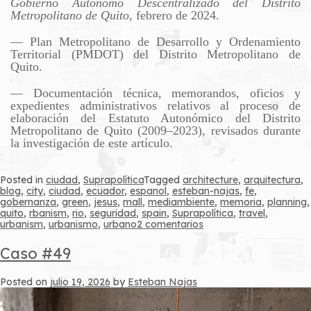
Gobierno Autónomo Descentralizado del Distrito
Metropolitano de Quito
, febrero de 2024.
— Plan Metropolitano de Desarrollo y Ordenamiento
Territorial (PMDOT) del Distrito Metropolitano de
Quito.
— Documentación técnica, memorandos, oficios y
expedientes administrativos relativos al proceso de
elaboración del Estatuto Autonómico del Distrito
Metropolitano de Quito (2009–2023), revisados durante
la investigación de este artículo.
Posted in
ciudad
,
Suprapolítica
Tagged
architecture
,
arquitectura
,
blog
,
city
,
ciudad
,
ecuador
,
espanol
,
esteban-najas
,
fe
,
gobernanza
,
green
,
jesus
,
mall
,
mediambiente
,
memoria
,
planning
,
quito
,
rbanism
,
rio
,
seguridad
,
spain
,
Suprapolítica
,
travel
,
en
urbanism
,
urbanismo
,
urbano
2 comentarios
Caso
#50
Caso #49
Posted on
julio 19, 2026
by
Esteban Najas