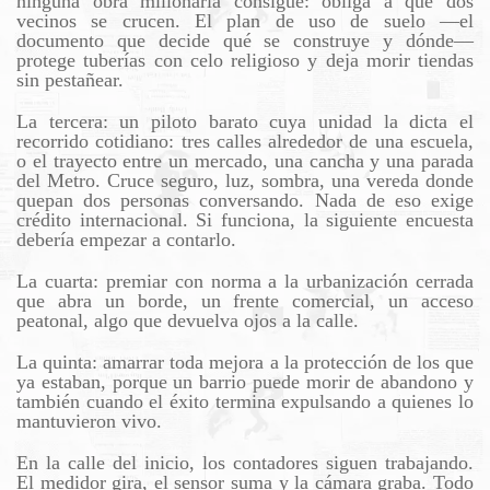
ninguna obra millonaria consigue: obliga a que dos
vecinos se crucen. El plan de uso de suelo —el
documento que decide qué se construye y dónde—
protege tuberías con celo religioso y deja morir tiendas
sin pestañear.
La tercera: un piloto barato cuya unidad la dicta el
recorrido cotidiano: tres calles alrededor de una escuela,
o el trayecto entre un mercado, una cancha y una parada
del Metro. Cruce seguro, luz, sombra, una vereda donde
quepan dos personas conversando. Nada de eso exige
crédito internacional. Si funciona, la siguiente encuesta
debería empezar a contarlo.
La cuarta: premiar con norma a la urbanización cerrada
que abra un borde, un frente comercial, un acceso
peatonal, algo que devuelva ojos a la calle.
La quinta: amarrar toda mejora a la protección de los que
ya estaban, porque un barrio puede morir de abandono y
también cuando el éxito termina expulsando a quienes lo
mantuvieron vivo.
En la calle del inicio, los contadores siguen trabajando.
El medidor gira, el sensor suma y la cámara graba. Todo