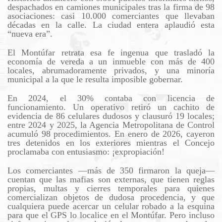
despachados en camiones municipales tras la firma de 98
asociaciones: casi 10.000 comerciantes que llevaban
décadas en la calle. La ciudad entera aplaudió esta
“nueva era”.
El Montúfar retrata esa fe ingenua que trasladó la
economía de vereda a un inmueble con más de 400
locales, abrumadoramente privados, y una minoría
municipal a la que le resulta imposible gobernar.
En 2024, el 30% contaba con licencia de
funcionamiento. Un operativo retiró un cachito de
evidencia de 86 celulares dudosos y clausuró 19 locales;
entre 2024 y 2025, la Agencia Metropolitana de Control
acumuló 98 procedimientos. En enero de 2026, cayeron
tres detenidos en los exteriores mientras el Concejo
proclamaba con entusiasmo: ¡expropiación!
Los comerciantes —más de 350 firmaron la queja—
cuentan que las mafias son externas, que tienen reglas
propias, multas y cierres temporales para quienes
comercializan objetos de dudosa procedencia, y que
cualquiera puede acercar un celular robado a la esquina
para que el GPS lo localice en el Montúfar. Pero incluso