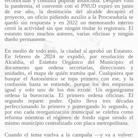
reconocidas y consulta popular anunciada. Después vino
la pandemia, el convenio con el PNUD expiró en junio
de ese año, la destitución del alcalde decapitó el
proyecto, un oficio pidiendo auxilio a la Procuraduría se
quedó sin respuesta y en 2022 un memorando interno
cerró la actividad sin que ningún titular lo registrara. El
estatuto tuvo muchos autores, varias oficinas y ningún
dueño permanente.
En medio de todo esto, la ciudad sí aprobó un Estatuto.
En febrero de 2024 se expidió, por resolución de
Alcaldía, el Estatuto Orgánico del Municipio: el
documento que ordena secretarías, direcciones y
unidades, el mapa de quién tramita qué. Cualquiera que
busque el Autonómico se topa primero con ese, y la
confusión hasta se entiende, porque los dos empiezan
igual y solo uno de los dos existe. Un organigrama
ordena la burocracia. El primero ordena oficinas. El
segundo reparte poder. Quito lleva tres décadas
perfeccionando lo primero y postergando lo segundo, y
por eso cada reorganización municipal se celebra como
reforma mientras el régimen de fondo sigue siendo el
mismo municipio centralizado con placa metropolitana.
Cuando el tema vuelva a la campaña —y va a volver: