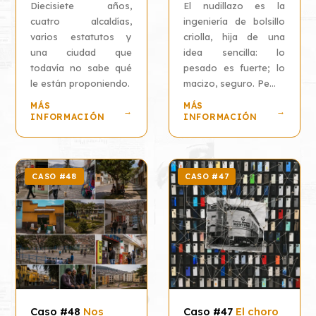
Diecisiete años,
El nudillazo es la
cuatro alcaldías,
ingeniería de bolsillo
varios estatutos y
criolla, hija de una
una ciudad que
idea sencilla: lo
todavía no sabe qué
pesado es fuerte; lo
le están proponiendo.
macizo, seguro. Pe...
MÁS
MÁS
→
→
INFORMACIÓN
INFORMACIÓN
CASO #48
CASO #47
Caso #48
Nos
Caso #47
El choro