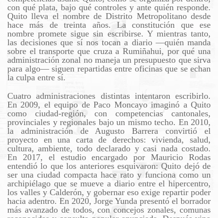
con qué plata, bajo qué controles y ante quién responde.
Quito lleva el nombre de Distrito Metropolitano desde
hace más de treinta años. La constitución que ese
nombre promete sigue sin escribirse. Y mientras tanto,
las decisiones que sí nos tocan a diario —quién manda
sobre el transporte que cruza a Rumiñahui, por qué una
administración zonal no maneja un presupuesto que sirva
para algo— siguen repartidas entre oficinas que se echan
la culpa entre sí.
Cuatro administraciones distintas intentaron escribirlo.
En 2009, el equipo de Paco Moncayo imaginó a Quito
como ciudad-región, con competencias cantonales,
provinciales y regionales bajo un mismo techo. En 2010,
la administración de Augusto Barrera convirtió el
proyecto en una carta de derechos: vivienda, salud,
cultura, ambiente, todo declarado y casi nada costado.
En 2017, el estudio encargado por Mauricio Rodas
entendió lo que los anteriores esquivaron: Quito dejó de
ser una ciudad compacta hace rato y funciona como un
archipiélago que se mueve a diario entre el hipercentro,
los valles y Calderón, y gobernar eso exige repartir poder
hacia adentro. En 2020, Jorge Yunda presentó el borrador
más avanzado de todos, con concejos zonales, comunas