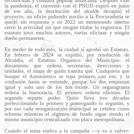
reconocidas y consulta popular anunciada. Después vino
la pandemia, el convenio con el PNUD expiró en junio
de ese año, la destitución del alcalde decapitó el
proyecto, un oficio pidiendo auxilio a la Procuraduría se
quedó sin respuesta y en 2022 un memorando interno
cerró la actividad sin que ningún titular lo registrara. El
estatuto tuvo muchos autores, varias oficinas y ningún
dueño permanente.
En medio de todo esto, la ciudad sí aprobó un Estatuto.
En febrero de 2024 se expidió, por resolución de
Alcaldía, el Estatuto Orgánico del Municipio: el
documento que ordena secretarías, direcciones y
unidades, el mapa de quién tramita qué. Cualquiera que
busque el Autonómico se topa primero con ese, y la
confusión hasta se entiende, porque los dos empiezan
igual y solo uno de los dos existe. Un organigrama
ordena la burocracia. El primero ordena oficinas. El
segundo reparte poder. Quito lleva tres décadas
perfeccionando lo primero y postergando lo segundo, y
por eso cada reorganización municipal se celebra como
reforma mientras el régimen de fondo sigue siendo el
mismo municipio centralizado con placa metropolitana.
Cuando el tema vuelva a la campaña —y va a volver: