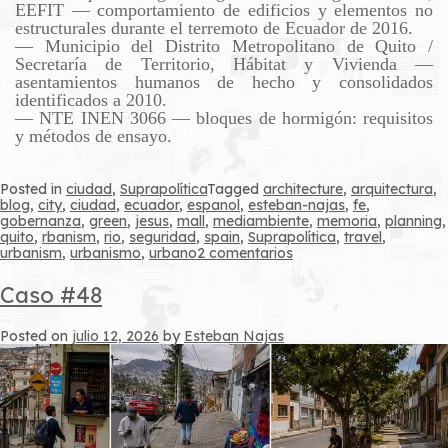
EEFIT — comportamiento de edificios y elementos no
estructurales durante el terremoto de Ecuador de 2016.
— Municipio del Distrito Metropolitano de Quito /
Secretaría de Territorio, Hábitat y Vivienda —
asentamientos humanos de hecho y consolidados
identificados a 2010.
— NTE INEN 3066 — bloques de hormigón: requisitos
y métodos de ensayo.
Posted in
ciudad
,
Suprapolítica
Tagged
architecture
,
arquitectura
,
blog
,
city
,
ciudad
,
ecuador
,
espanol
,
esteban-najas
,
fe
,
gobernanza
,
green
,
jesus
,
mall
,
mediambiente
,
memoria
,
planning
,
quito
,
rbanism
,
rio
,
seguridad
,
spain
,
Suprapolítica
,
travel
,
en
urbanism
,
urbanismo
,
urbano
2 comentarios
Caso
#49
Caso #48
Posted on
julio 12, 2026
by
Esteban Najas