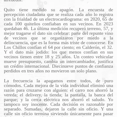
Quito tiene medido su apagón. La encuesta de
percepción ciudadana que se realiza cada año lo registra
con la frialdad de un electrocardiograma: en 2020, 65 de
cada 100 quiteños confiaban en sus vecinos. En 2023
quedaban 46. La última medición recuperó terreno, 57, y
mejor tragarse el dato sin celebrar: parte del repunte vino
de vecinos que se organizaron por miedo a la
delincuencia, que es la forma más triste de conocerse. En
Los Chillos confían el 64 por ciento; en Calderón, el 32.
Y el dato más jodido: los que menos confían en sus
vecinos tienen entre 18 y 25 años. Un conteo vehicular
mueve presupuesto, cambia un intercambiador, justifica
un crédito internacional. Diecinueve puntos de confianza
perdidos en tres años no movieron un solo plano.
La frecuencia la apagamos entre todos, de puro
cómodos. Cada mejora de la vida individual eliminó una
razón para cruzarse con alguien: el carro nos ahorró la
vereda; el delivery, la tienda; la pantalla, la banca del
parque; y la cerca eléctrica nos ahorró el saludo. Yo
tampoco soy inocente. Cada decisión es razonable por
separado. Sumadas, dejaron la calle sin oficio. Y una
calle sin oficio termina sirviendo únicamente para pasar