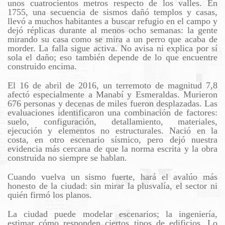
unos cuatrocientos metros respecto de los valles. En
1755, una secuencia de sismos dañó templos y casas,
llevó a muchos habitantes a buscar refugio en el campo y
dejó réplicas durante al menos ocho semanas: la gente
mirando su casa como se mira a un perro que acaba de
morder. La falla sigue activa. No avisa ni explica por sí
sola el daño; eso también depende de lo que encuentre
construido encima.
El 16 de abril de 2016, un terremoto de magnitud 7,8
afectó especialmente a Manabí y Esmeraldas. Murieron
676 personas y decenas de miles fueron desplazadas. Las
evaluaciones identificaron una combinación de factores:
suelo, configuración, detallamiento, materiales,
ejecución y elementos no estructurales. Nació en la
costa, en otro escenario sísmico, pero dejó nuestra
evidencia más cercana de que la norma escrita y la obra
construida no siempre se hablan.
Cuando vuelva un sismo fuerte, hará el avalúo más
honesto de la ciudad: sin mirar la plusvalía, el sector ni
quién firmó los planos.
La ciudad puede modelar escenarios; la ingeniería,
estimar cómo responden ciertos tipos de edificios. Lo