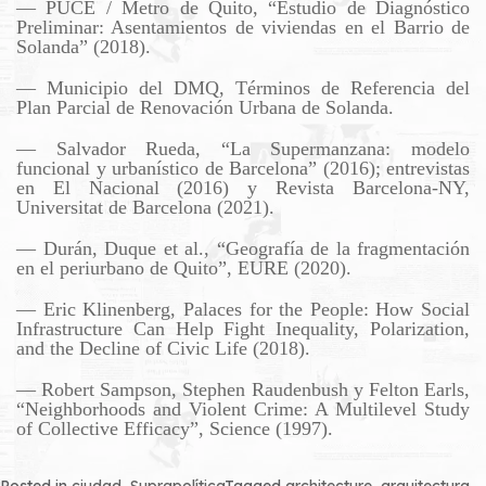
— PUCE / Metro de Quito, “Estudio de Diagnóstico
Preliminar: Asentamientos de viviendas en el Barrio de
Solanda” (2018).
— Municipio del DMQ, Términos de Referencia del
Plan Parcial de Renovación Urbana de Solanda.
— Salvador Rueda, “La Supermanzana: modelo
funcional y urbanístico de Barcelona” (2016); entrevistas
en El Nacional (2016) y Revista Barcelona-NY,
Universitat de Barcelona (2021).
— Durán, Duque et al., “Geografía de la fragmentación
en el periurbano de Quito”, EURE (2020).
— Eric Klinenberg, Palaces for the People: How Social
Infrastructure Can Help Fight Inequality, Polarization,
and the Decline of Civic Life (2018).
— Robert Sampson, Stephen Raudenbush y Felton Earls,
“Neighborhoods and Violent Crime: A Multilevel Study
of Collective Efficacy”, Science (1997).
Posted in
ciudad
,
Suprapolítica
Tagged
architecture
,
arquitectura
,