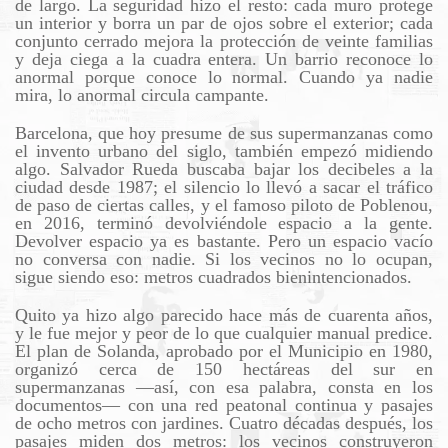
de largo. La seguridad hizo el resto: cada muro protege
un interior y borra un par de ojos sobre el exterior; cada
conjunto cerrado mejora la protección de veinte familias
y deja ciega a la cuadra entera. Un barrio reconoce lo
anormal porque conoce lo normal. Cuando ya nadie
mira, lo anormal circula campante.
Barcelona, que hoy presume de sus supermanzanas como
el invento urbano del siglo, también empezó midiendo
algo. Salvador Rueda buscaba bajar los decibeles a la
ciudad desde 1987; el silencio lo llevó a sacar el tráfico
de paso de ciertas calles, y el famoso piloto de Poblenou,
en 2016, terminó devolviéndole espacio a la gente.
Devolver espacio ya es bastante. Pero un espacio vacío
no conversa con nadie. Si los vecinos no lo ocupan,
sigue siendo eso: metros cuadrados bienintencionados.
Quito ya hizo algo parecido hace más de cuarenta años,
y le fue mejor y peor de lo que cualquier manual predice.
El plan de Solanda, aprobado por el Municipio en 1980,
organizó cerca de 150 hectáreas del sur en
supermanzanas —así, con esa palabra, consta en los
documentos— con una red peatonal continua y pasajes
de ocho metros con jardines. Cuatro décadas después, los
pasajes miden dos metros: los vecinos construyeron