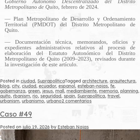
Gobierno Autónomo Descentralizado del Distrito
Metropolitano de Quito
, febrero de 2024.
— Plan Metropolitano de Desarrollo y Ordenamiento
Territorial (PMDOT) del Distrito Metropolitano de
Quito.
— Documentación técnica, memorandos, oficios y
expedientes administrativos relativos al proceso de
elaboración del Estatuto Autonómico del Distrito
Metropolitano de Quito (2009–2023), revisados durante
la investigación de este artículo.
Posted in
ciudad
,
Suprapolítica
Tagged
architecture
,
arquitectura
,
blog
,
city
,
ciudad
,
ecuador
,
espanol
,
esteban-najas
,
fe
,
gobernanza
,
green
,
jesus
,
mall
,
mediambiente
,
memoria
,
planning
,
quito
,
rbanism
,
rio
,
seguridad
,
spain
,
Suprapolítica
,
travel
,
en
urbanism
,
urbanismo
,
urbano
2 comentarios
Caso
#50
Caso #49
Posted on
julio 19, 2026
by
Esteban Najas