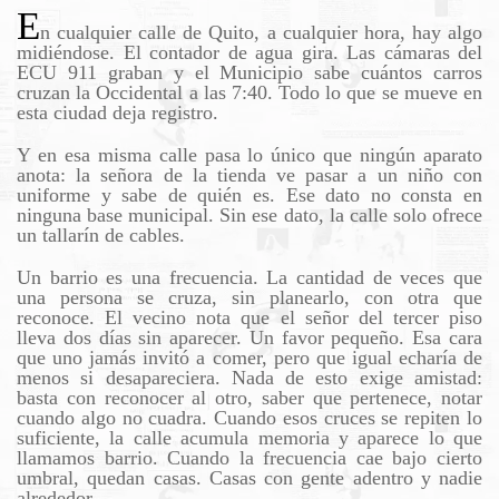
E
n cualquier calle de Quito, a cualquier hora, hay algo
midiéndose. El contador de agua gira. Las cámaras del
ECU 911 graban y el Municipio sabe cuántos carros
cruzan la Occidental a las 7:40. Todo lo que se mueve en
esta ciudad deja registro.
Y en esa misma calle pasa lo único que ningún aparato
anota: la señora de la tienda ve pasar a un niño con
uniforme y sabe de quién es. Ese dato no consta en
ninguna base municipal. Sin ese dato, la calle solo ofrece
un tallarín de cables.
Un barrio es una frecuencia. La cantidad de veces que
una persona se cruza, sin planearlo, con otra que
reconoce. El vecino nota que el señor del tercer piso
lleva dos días sin aparecer. Un favor pequeño. Esa cara
que uno jamás invitó a comer, pero que igual echaría de
menos si desapareciera. Nada de esto exige amistad:
basta con reconocer al otro, saber que pertenece, notar
cuando algo no cuadra. Cuando esos cruces se repiten lo
suficiente, la calle acumula memoria y aparece lo que
llamamos barrio. Cuando la frecuencia cae bajo cierto
umbral, quedan casas. Casas con gente adentro y nadie
alrededor.