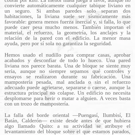
convierte automáticamente cualquier tabique liviano en
un seguro. Si ambas paredes solo separan dos
habitaciones, la liviana suele ser sísmicamente más
favorable: genera menos fuerza inercial y, si falla, lo que
puede caer pesa mucho menos. También importan el
material, el refuerzo, la geometría, los anclajes y la
relación de la pared con el edificio. La menor masa
ayuda, pero por sí sola no garantiza la seguridad.
Hemos usado el nudillo para comprar casas, aprobar
acabados y desconfiar de todo lo hueco. Una pared
liviana nos parece barata. Una de bloque se siente muy
seria, aunque no siempre sepamos qué controles y
ensayos se realizaron durante su fabricación. Una
mampostería pesada, mal anclada o sin el refuerzo
adecuado puede agrietarse, separarse o caerse, aunque la
estructura principal no colapse. Un edificio no necesita
desplomarse para herir o matar a alguien. A veces basta
con un trozo de mampostería.
La falla del borde oriental —Puengasí, Ilumbisí, El
Batán, Calderón— existe desde antes de que hubiera
algo llamado Quito: a su actividad se atribuye el
levantamiento del bloque sobre el que estamos parados,