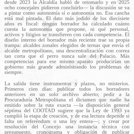
desde 2023 la Alcaldía habló de retomarlo y en 2025
ocho concejales pidieron concluirlo— la discusión se va
a pintar como autonomía sí o autonomía no. Esa cancha
está mal pintada. El dato más jodido de los diecisiete
años es fiscal: ningún borrador ha calculado cuánto
cuesta la autonomía que propone, ni qué personal,
activos y litigios se transfieren con cada competencia. El
diseño interno del borrador más reciente trae su propia
trampa: alcaldes zonales elegidos de ternas que envía el
alcalde metropolitano, una descentralización con correa
tan corta que el perro nunca sale del Palacio. Más
competencias para ese mismo aparato producirían un
gobierno más grande administrando los problemas de
siempre.
La salida tiene instrumentos y plazos, no misterios.
Primeros cien días: publicar todos los borradores
anteriores en un solo archivo abierto; pedir a la
Procuraduría Metropolitana el dictamen que nadie ha
emitido sobre la ruta exacta —la disposición general
séptima del COOTAD sugiere que la Ley de 1993 ya
cumplió la etapa de creación, y de esa lectura depende si
falta un referéndum o una ley entera—; y crear por
resolución del Concejo una instancia técnica con
presupuesto, cronograma y obligación de publicar