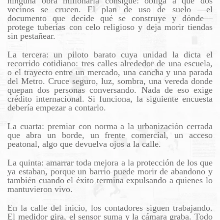
ninguna obra millonaria consigue: obliga a que dos
vecinos se crucen. El plan de uso de suelo —el
documento que decide qué se construye y dónde—
protege tuberías con celo religioso y deja morir tiendas
sin pestañear.
La tercera: un piloto barato cuya unidad la dicta el
recorrido cotidiano: tres calles alrededor de una escuela,
o el trayecto entre un mercado, una cancha y una parada
del Metro. Cruce seguro, luz, sombra, una vereda donde
quepan dos personas conversando. Nada de eso exige
crédito internacional. Si funciona, la siguiente encuesta
debería empezar a contarlo.
La cuarta: premiar con norma a la urbanización cerrada
que abra un borde, un frente comercial, un acceso
peatonal, algo que devuelva ojos a la calle.
La quinta: amarrar toda mejora a la protección de los que
ya estaban, porque un barrio puede morir de abandono y
también cuando el éxito termina expulsando a quienes lo
mantuvieron vivo.
En la calle del inicio, los contadores siguen trabajando.
El medidor gira, el sensor suma y la cámara graba. Todo