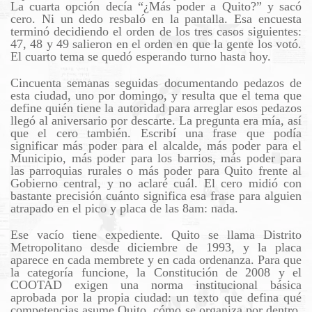
La cuarta opción decía “¿Más poder a Quito?” y sacó
cero. Ni un dedo resbaló en la pantalla. Esa encuesta
terminó decidiendo el orden de los tres casos siguientes:
47, 48 y 49 salieron en el orden en que la gente los votó.
El cuarto tema se quedó esperando turno hasta hoy.
Cincuenta semanas seguidas documentando pedazos de
esta ciudad, uno por domingo, y resulta que el tema que
define quién tiene la autoridad para arreglar esos pedazos
llegó al aniversario por descarte. La pregunta era mía, así
que el cero también. Escribí una frase que podía
significar más poder para el alcalde, más poder para el
Municipio, más poder para los barrios, más poder para
las parroquias rurales o más poder para Quito frente al
Gobierno central, y no aclaré cuál. El cero midió con
bastante precisión cuánto significa esa frase para alguien
atrapado en el pico y placa de las 8am: nada.
Ese vacío tiene expediente. Quito se llama Distrito
Metropolitano desde diciembre de 1993, y la placa
aparece en cada membrete y en cada ordenanza. Para que
la categoría funcione, la Constitución de 2008 y el
COOTAD exigen una norma institucional básica
aprobada por la propia ciudad: un texto que defina qué
competencias asume Quito, cómo se organiza por dentro,