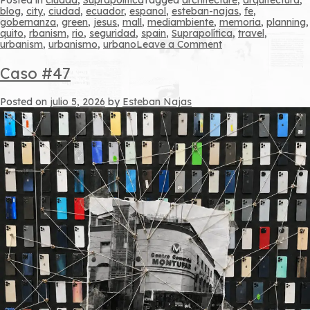
blog
,
city
,
ciudad
,
ecuador
,
espanol
,
esteban-najas
,
fe
,
gobernanza
,
green
,
jesus
,
mall
,
mediambiente
,
memoria
,
planning
,
quito
,
rbanism
,
rio
,
seguridad
,
spain
,
Suprapolítica
,
travel
,
on
urbanism
,
urbanismo
,
urbano
Leave a Comment
Caso
#48
Caso #47
Posted on
julio 5, 2026
by
Esteban Najas