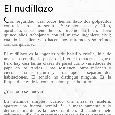
El nudillazo
C
on seguridad, casi todos hemos dado dos golpecitos
contra la pared para sentirla. Si se siente seco y sólido,
aprobada; si se siente hueco, torcemos la boca. Llevo
quince años trabajando con el mismo ingeniero civil;
cuando los clientes lo hacen, nos miramos y sonreímos
con complicidad.
El nudillazo es la ingeniería de bolsillo criolla, hija de
una idea sencilla: lo pesado es fuerte; lo macizo, seguro.
Pero hay casi tantas clases de pared como variedades de
papa en los Andes. Unas sostienen, otras rellenan o
cierran una estructura y otras apenas separan dos
habitaciones. El sonido no distingue ninguna. Es la
limpia de cuy de la construcción, placebo puro.
¿Y si todo se mueve?
En términos simples, cuando una masa se acelera,
aparece una fuerza inercial. Si la masa aumenta y lo
demás se mantiene, la fuerza también. El sacudón suele
cobrar por kilo. La menor masa juega a favor, aunque no