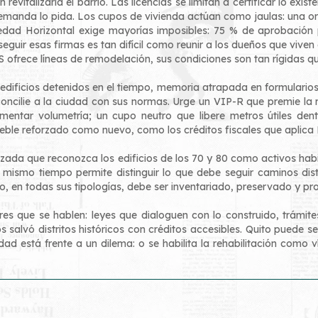
evitalizaría el barrio. Las licencias se limitan a certificar lo exis
anda lo pida. Los cupos de vivienda actúan como jaulas: una orde
iedad Horizontal exige mayorías imposibles: 75 % de aprobación 
guir esas firmas es tan difícil como reunir a los dueños que viven e
 ofrece líneas de remodelación, sus condiciones son tan rígidas q
dificios detenidos en el tiempo, memoria atrapada en formularios, 
reconcilie a la ciudad con sus normas. Urge un VIP-R que premie la 
entar volumetría; un cupo neutro que libere metros útiles dent
ueble reforzado como nuevo, como los créditos fiscales que aplica
ada que reconozca los edificios de los 70 y 80 como activos habita
 al mismo tiempo permite distinguir lo que debe seguir caminos di
o, en todas sus tipologías, debe ser inventariado, preservado y pro
es que se hablen: leyes que dialoguen con lo construido, trámites
os salvó distritos históricos con créditos accesibles. Quito puede
dad está frente a un dilema: o se habilita la rehabilitación como 