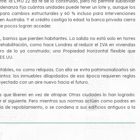
tente: la LMU 22 da fe de lo construido, pero no permite subdividir
nanza fija cuántas unidades puede tener un lote y, aunque los
para cambios estructurales y 60 % incluso para intervenciones
n Australia. Y el crédito castiga la edad: la banca privada cierra
ue pocos logran acceder.
barrios que pierden habitantes. La salida no está solo en torres
rehabilitación, como hace Londres al reducir el IVA en viviendas
ro de lo ya construido; una Propiedad Horizontal flexible que
 EE.UU.
bles, no como reliquias. Con ella se evita patrimonializarlos sin
stintos: los inmuebles dilapidados de esa época requieren reglas
yectado con un aire nuevo hacia el futuro.
 que liberen en vez de atrapar. Otras ciudades lo han logrado:
 ser el siguiente. Pero mientras sus normas actúen como padres en
vía de repoblamiento, o se condena a sus edificios antiguos a la