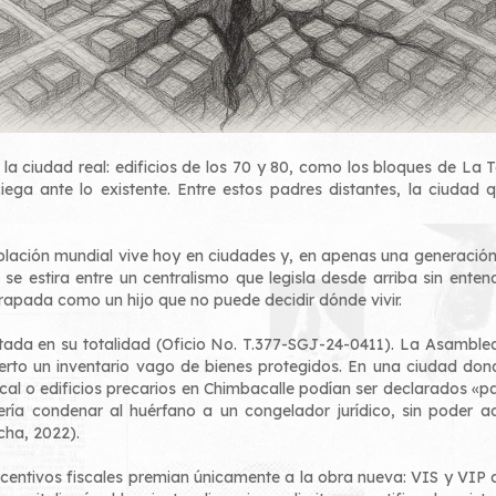
 la ciudad real: edificios de los 70 y 80, como los bloques de La 
, ciega ante lo existente. Entre estos padres distantes, la ciud
blación mundial vive hoy en ciudades y, en apenas una generación, 
se estira entre un centralismo que legisla desde arriba sin entend
rapada como un hijo que no puede decidir dónde vivir.
tada en su totalidad (Oficio No. T.377-SGJ-24-0411). La Asamblea, 
erto un inventario vago de bienes protegidos. En una ciudad dond
cal o edificios precarios en Chimbacalle podían ser declarados «pa
Sería condenar al huérfano a un congelador jurídico, sin poder a
cha, 2022).
ntivos fiscales premian únicamente a la obra nueva: VIS y VIP devu