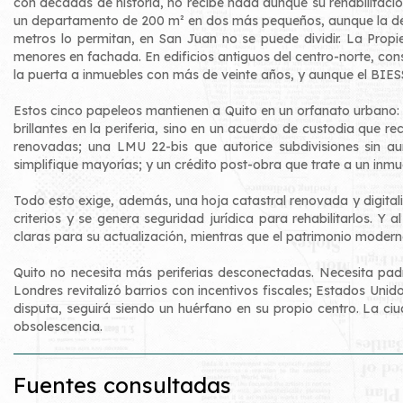
con décadas de historia, no recibe nada aunque su rehabilitación r
un departamento de 200 m² en dos más pequeños, aunque la dem
metros lo permitan, en San Juan no se puede dividir. La Prop
menores en fachada. En edificios antiguos del centro-norte, conse
la puerta a inmuebles con más de veinte años, y aunque el BIESS
Estos cinco papeleos mantienen a Quito en un orfanato urbano: e
brillantes en la periferia, sino en un acuerdo de custodia que 
renovadas; una LMU 22-bis que autorice subdivisiones sin aum
simplifique mayorías; y un crédito post-obra que trate a un inm
Todo esto exige, además, una hoja catastral renovada y digitaliz
criterios y se genera seguridad jurídica para rehabilitarlos. Y
claras para su actualización, mientras que el patrimonio modern
Quito no necesita más periferias desconectadas. Necesita padr
Londres revitalizó barrios con incentivos fiscales; Estados Unid
disputa, seguirá siendo un huérfano en su propio centro. La ciu
obsolescencia.
Fuentes consultadas