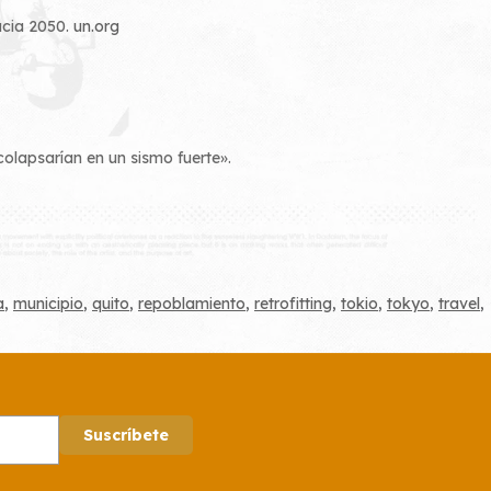
acia 2050.
un.org
colapsarían en un sismo fuerte».
a
,
municipio
,
quito
,
repoblamiento
,
retrofitting
,
tokio
,
tokyo
,
travel
,
Suscríbete