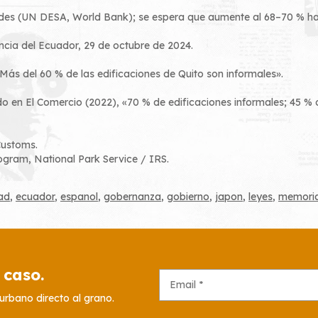
ades (UN DESA, World Bank); se espera que aumente al 68–70 % h
ncia del Ecuador, 29 de octubre de 2024.
Más del 60 % de las edificaciones de Quito son informales».
o en El Comercio (2022), «70 % de edificaciones informales; 45 % 
Customs.
rogram
, National Park Service / IRS.
ad
,
ecuador
,
espanol
,
gobernanza
,
gobierno
,
japon
,
leyes
,
memori
 caso.
urbano directo al grano.