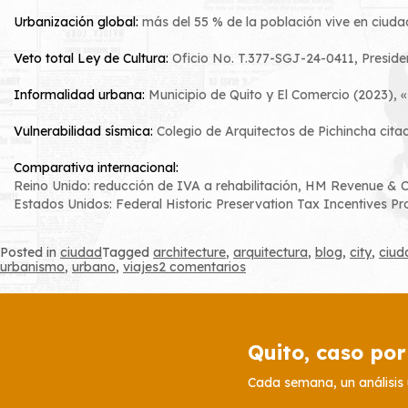
Urbanización global:
más del 55 % de la población vive en ciud
Veto total Ley de Cultura:
Oficio No. T.377-SGJ-24-0411, Preside
Informalidad urbana:
Municipio de Quito y El Comercio (2023), «
Vulnerabilidad sísmica:
Colegio de Arquitectos de Pichincha citad
Comparativa internacional:
Reino Unido: reducción de IVA a rehabilitación, HM Revenue & 
Estados Unidos:
Federal Historic Preservation Tax Incentives P
Posted in
ciudad
Tagged
architecture
,
arquitectura
,
blog
,
city
,
ciud
en
urbanismo
,
urbano
,
viajes
2 comentarios
Caso
#4
Quito, caso por
Cada semana, un análisis 