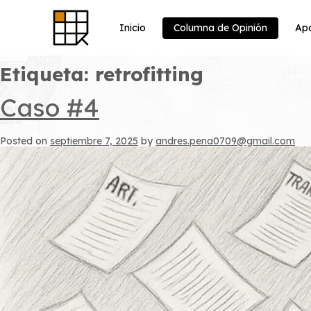
Skip
to
content
Inicio
Columna de Opinión
Apo
Etiqueta:
retrofitting
Caso #4
Posted on
septiembre 7, 2025
by
andres.pena0709@gmail.com