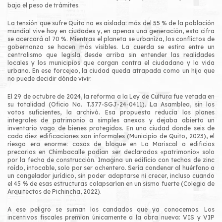
bajo el peso de trámites.
La tensión que sufre Quito no es aislada: más del 55 % de la población
mundial vive hoy en ciudades y, en apenas una generación, esta cifra
se acercará al 70 %. Mientras el planeta se urbaniza, los conflictos de
gobernanza se hacen más visibles. La cuerda se estira entre un
centralismo que legisla desde arriba sin entender las realidades
locales y los municipios que cargan contra el ciudadano y la vida
urbana. En ese forcejeo, la ciudad queda atrapada como un hijo que
no puede decidir dónde vivir.
El 29 de octubre de 2024, la reforma a la Ley de Cultura fue vetada en
su totalidad (Oficio No. T.377-SGJ-24-0411). La Asamblea, sin los
votos suficientes, la archivó. Esa propuesta reducía los planes
integrales de patrimonio a simples anexos y dejaba abierto un
inventario vago de bienes protegidos. En una ciudad donde seis de
cada diez edificaciones son informales (Municipio de Quito, 2023), el
riesgo era enorme: casas de bloque en La Mariscal o edificios
precarios en Chimbacalle podían ser declarados «patrimonio» solo
por la fecha de construcción. Imagina un edificio con techos de zinc
roído, intocable, solo por ser ochentero. Sería condenar al huérfano a
un congelador jurídico, sin poder adaptarse ni crecer, incluso cuando
el 45 % de esas estructuras colapsarían en un sismo fuerte (Colegio de
Arquitectos de Pichincha, 2022).
A ese peligro se suman los candados que ya conocemos. Los
incentivos fiscales premian únicamente a la obra nueva: VIS y VIP