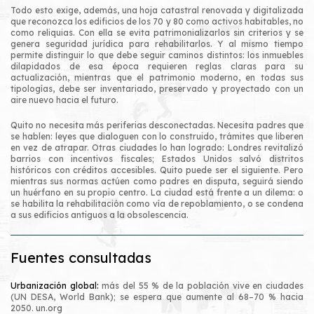
Todo esto exige, además, una hoja catastral renovada y digitalizada
que reconozca los edificios de los 70 y 80 como activos habitables, no
como reliquias. Con ella se evita patrimonializarlos sin criterios y se
genera seguridad jurídica para rehabilitarlos. Y al mismo tiempo
permite distinguir lo que debe seguir caminos distintos: los inmuebles
dilapidados de esa época requieren reglas claras para su
actualización, mientras que el patrimonio moderno, en todas sus
tipologías, debe ser inventariado, preservado y proyectado con un
aire nuevo hacia el futuro.
Quito no necesita más periferias desconectadas. Necesita padres que
se hablen: leyes que dialoguen con lo construido, trámites que liberen
en vez de atrapar. Otras ciudades lo han logrado: Londres revitalizó
barrios con incentivos fiscales; Estados Unidos salvó distritos
históricos con créditos accesibles. Quito puede ser el siguiente. Pero
mientras sus normas actúen como padres en disputa, seguirá siendo
un huérfano en su propio centro. La ciudad está frente a un dilema: o
se habilita la rehabilitación como vía de repoblamiento, o se condena
a sus edificios antiguos a la obsolescencia.
Fuentes consultadas
Urbanización global:
más del 55 % de la población vive en ciudades
(UN DESA, World Bank); se espera que aumente al 68–70 % hacia
2050.
un.org