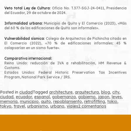
Veto total Ley de Cultura:
Oficio No. T.377-SGJ-24-0411, Presidencia
del Ecuador, 29 de octubre de 2024.
Informalidad urbana:
Municipio de Quito y El Comercio (2023), «Más
del 60 % de las edificaciones de Quito son informales».
Vulnerabilidad sísmica:
Colegio de Arquitectos de Pichincha citado en
El Comercio (2022), «70 % de edificaciones informales; 45 %
colapsarían en un sismo fuerte».
Comparativa internacional:
Reino Unido: reducción de IVA a rehabilitación, HM Revenue &
Customs.
Estados Unidos:
Federal Historic Preservation Tax Incentives
Program
, National Park Service / IRS.
Posted in
ciudad
Tagged
architecture
,
arquitectura
,
blog
,
city
,
ciudad
,
ecuador
,
espanol
,
gobernanza
,
gobierno
,
japon
,
leyes
,
memoria
,
municipio
,
quito
,
repoblamiento
,
retrofitting
,
tokio
,
en
tokyo
,
travel
,
urbanismo
,
urbano
,
viajes
2 comentarios
Caso
#4