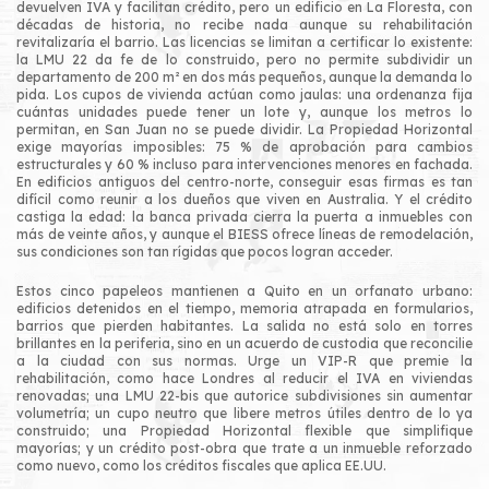
devuelven IVA y facilitan crédito, pero un edificio en La Floresta, con
décadas de historia, no recibe nada aunque su rehabilitación
revitalizaría el barrio. Las licencias se limitan a certificar lo existente:
la LMU 22 da fe de lo construido, pero no permite subdividir un
departamento de 200 m² en dos más pequeños, aunque la demanda lo
pida. Los cupos de vivienda actúan como jaulas: una ordenanza fija
cuántas unidades puede tener un lote y, aunque los metros lo
permitan, en San Juan no se puede dividir. La Propiedad Horizontal
exige mayorías imposibles: 75 % de aprobación para cambios
estructurales y 60 % incluso para intervenciones menores en fachada.
En edificios antiguos del centro-norte, conseguir esas firmas es tan
difícil como reunir a los dueños que viven en Australia. Y el crédito
castiga la edad: la banca privada cierra la puerta a inmuebles con
más de veinte años, y aunque el BIESS ofrece líneas de remodelación,
sus condiciones son tan rígidas que pocos logran acceder.
Estos cinco papeleos mantienen a Quito en un orfanato urbano:
edificios detenidos en el tiempo, memoria atrapada en formularios,
barrios que pierden habitantes. La salida no está solo en torres
brillantes en la periferia, sino en un acuerdo de custodia que reconcilie
a la ciudad con sus normas. Urge un VIP-R que premie la
rehabilitación, como hace Londres al reducir el IVA en viviendas
renovadas; una LMU 22-bis que autorice subdivisiones sin aumentar
volumetría; un cupo neutro que libere metros útiles dentro de lo ya
construido; una Propiedad Horizontal flexible que simplifique
mayorías; y un crédito post-obra que trate a un inmueble reforzado
como nuevo, como los créditos fiscales que aplica EE.UU.