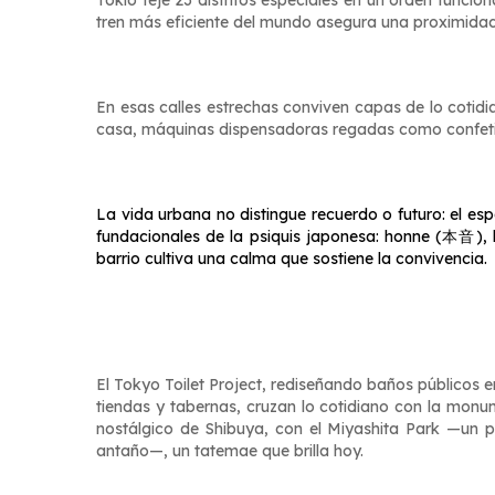
Tokio teje 23 distritos especiales en un orden funcio
tren más eficiente del mundo asegura una proximidad
En esas calles estrechas conviven capas de lo cotidi
casa, máquinas dispensadoras regadas como confeti 
La vida urbana no distingue recuerdo o futuro: el es
fundacionales de la psiquis japonesa:
honne
(本音), lo
barrio cultiva una calma que sostiene la convivencia.
El Tokyo Toilet Project, rediseñando baños públicos 
tiendas y tabernas, cruzan lo cotidiano con la monum
nostálgico de Shibuya, con el Miyashita Park —un 
antaño—, un
tatemae
que brilla hoy.