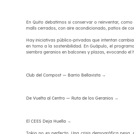
En Quito debatimos si conservar o reinventar, como 
malls cerrados, con aire acondicionado, patios de co
Hay iniciativas público-privadas que intentan cambia
en torno a la sostenibilidad. En Guápulo, el program
siembra geranios en balcones y plazas, evocando el
Club del Compost — Barrio Bellavista →
De Vuelta al Centro — Ruta de los Geranios →
El CEES Deja Huella →
Tokio no es perfecto. Una crisis demográfica pesa,