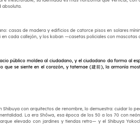
nal e inescrutable; su identidad es más horizontal que vertical, co
 absoluta.
ano: casas de madera y edificios de catorce pisos en solares míni
en cada callejón, y los koban —casetas policiales con mascotas 
pacio público moldea al ciudadano, y el ciudadano da forma al es
 que se siente en el corazón, y
tatemae
(建前), la armonía mostra
en Shibuya con arquitectos de renombre, lo demuestra: cuidar lo pe
entalidad. La era Shōwa, esa época de los 50 a los 70 con neón, 
parque elevado con jardines y tiendas retro— y el Shibuya Yoko