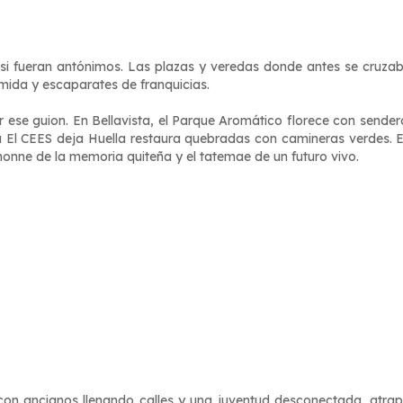
si fueran antónimos. Las plazas y veredas donde antes se cruzab
mida y escaparates de franquicias.
r ese guion. En Bellavista, el Parque Aromático florece con sende
a El CEES deja Huella restaura quebradas con camineras verdes. En
honne
de la memoria quiteña y el
tatemae
de un futuro vivo.
 con ancianos llenando calles y una juventud desconectada, atrap