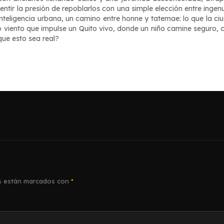
ir la presión de repoblarlos con una simple elección entre ingen
nteligencia urbana, un camino entre
honne
y
tatemae
: lo que la c
o viento que impulse un Quito vivo, donde un niño camine seguro,
que esto sea real?
s están marcados con
*