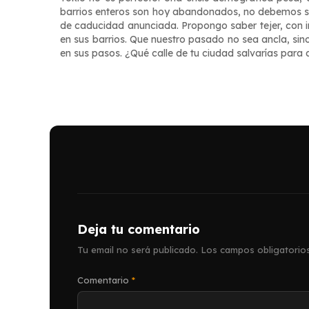
barrios enteros son hoy abandonados, no debemos sent
de caducidad anunciada. Propongo saber tejer, con i
en sus barrios. Que nuestro pasado no sea ancla, sin
en sus pasos. ¿Qué calle de tu ciudad salvarías para 
Deja tu comentario
Tu email no será publicado.
Los campos obligatorio
Comentario
*