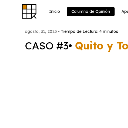
Skip
to
content
Inicio
Columna de Opinión
Apo
agosto, 31, 2025 •
Tiempo de Lectura: 4 minutos
CASO #3•
Quito y To