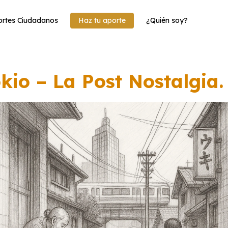
rtes Ciudadanos
Haz tu aporte
¿Quién soy?
kio – La Post Nostalgia.