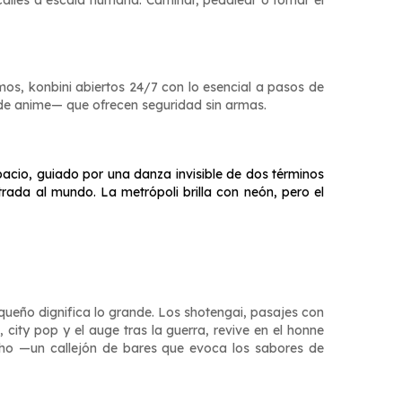
n calles a escala humana. Caminar, pedalear o tomar el
mos, konbini abiertos 24/7 con lo esencial a pasos de
de anime— que ofrecen seguridad sin armas.
pacio, guiado por una danza invisible de dos términos
da al mundo. La metrópoli brilla con neón, pero el
queño dignifica lo grande. Los shotengai, pasajes con
city pop y el auge tras la guerra, revive en el
honne
cho —un callejón de bares que evoca los sabores de