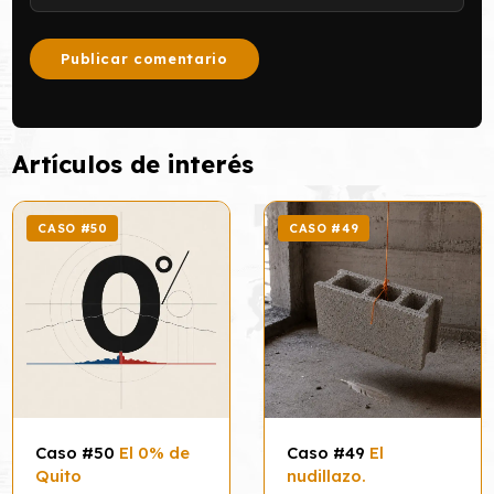
Artículos de interés
CASO #50
CASO #49
Caso #50
El 0% de
Caso #49
El
Quito
nudillazo.