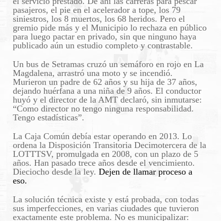
el servicio prestado. De ahí las carreras para pescar
pasajeros, el pie en el acelerador a tope, los 79
siniestros, los 8 muertos, los 68 heridos. Pero el
gremio pide más y el Municipio lo rechaza en público
para luego pactar en privado, sin que ninguno haya
publicado aún un estudio completo y contrastable.
Un bus de Setramas cruzó un semáforo en rojo en La
Magdalena, arrastró una moto y se incendió.
Murieron un padre de 62 años y su hija de 37 años,
dejando huérfana a una niña de 9 años. El conductor
huyó y el director de la AMT declaró, sin inmutarse:
“Como director no tengo ninguna responsabilidad.
Tengo estadísticas”.
La Caja Común debía estar operando en 2013. Lo
ordena la Disposición Transitoria Decimotercera de la
LOTTTSV, promulgada en 2008, con un plazo de 5
años. Han pasado trece años desde el vencimiento.
Dieciocho desde la ley.
Dejen de llamar proceso a
eso.
La solución técnica existe y está probada, con todas
sus imperfecciones, en varias ciudades que tuvieron
exactamente este problema. No es municipalizar: