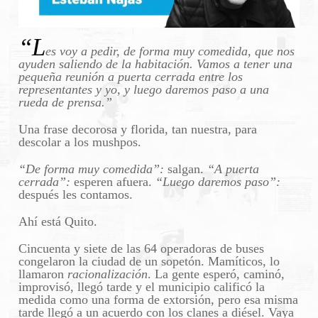
“L
es voy a pedir, de forma muy comedida, que nos
ayuden saliendo de la habitación. Vamos a tener una
pequeña reunión a puerta cerrada entre los
representantes y yo, y luego daremos paso a una
rueda de prensa.”
Una frase decorosa y florida, tan nuestra, para
descolar a los mushpos.
“De forma muy comedida”:
salgan.
“A puerta
cerrada”:
esperen afuera.
“Luego daremos paso”:
después les contamos.
Ahí está Quito.
Cincuenta y siete de las 64 operadoras de buses
congelaron la ciudad de un sopetón. Mamíticos, lo
llamaron
racionalización
. La gente esperó, caminó,
improvisó, llegó tarde y el municipio calificó la
medida como una forma de extorsión, pero esa misma
tarde llegó a un acuerdo con los clanes a diésel. Vaya