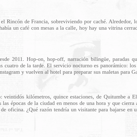
el Rincón de Francia, sobreviviendo por caché. Alrededor, lo
había un café con mesas a la calle, hoy hay una vitrina cerra
desde 2011. Hop-on, hop-off, narración bilingüe, paradas q
 las cuatro de la tarde. El servicio nocturno es panorámico: l
Instagram y vuelven al hotel para preparar sus maletas para G
o: veintidós kilómetros, quince estaciones, de Quitumbe a 
as las épocas de la ciudad en menos de una hora y que cierr
 de oficina. ¿Qué razón tendría un visitante para bajarse en 