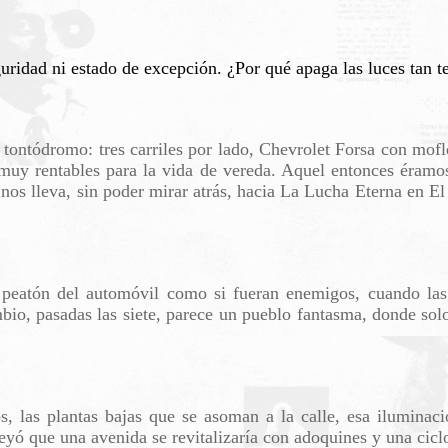
idad ni estado de excepción. ¿Por qué apaga las luces tan t
tontódromo: tres carriles por lado, Chevrolet Forsa con mof
muy rentables para la vida de vereda. Aquel entonces éramo
nos lleva, sin poder mirar atrás, hacia La Lucha Eterna en E
l peatón del automóvil como si fueran enemigos, cuando la
bio, pasadas las siete, parece un pueblo fantasma, donde solo
s, las plantas bajas que se asoman a la calle, esa iluminaci
reyó que una avenida se revitalizaría con adoquines y una cicl