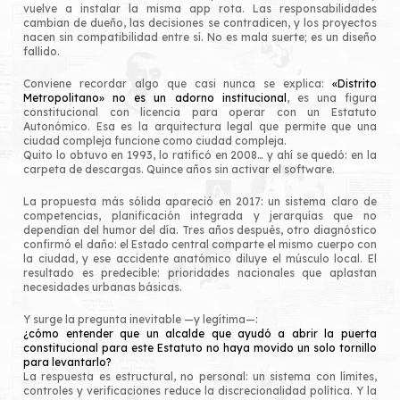
vuelve a instalar la misma app rota. Las responsabilidades
cambian de dueño, las decisiones se contradicen, y los proyectos
nacen sin compatibilidad entre sí. No es mala suerte; es un diseño
fallido.
Conviene recordar algo que casi nunca se explica:
«Distrito
Metropolitano» no es un adorno institucional
, es una figura
constitucional con licencia para operar con un Estatuto
Autonómico. Esa es la arquitectura legal que permite que una
ciudad compleja funcione como ciudad compleja.
Quito lo obtuvo en 1993, lo ratificó en 2008… y ahí se quedó: en la
carpeta de descargas. Quince años sin activar el software.
La propuesta más sólida apareció en 2017: un sistema claro de
competencias, planificación integrada y jerarquías que no
dependían del humor del día. Tres años después, otro diagnóstico
confirmó el daño: el Estado central comparte el mismo cuerpo con
la ciudad, y ese accidente anatómico diluye el músculo local. El
resultado es predecible: prioridades nacionales que aplastan
necesidades urbanas básicas.
Y surge la pregunta inevitable —y legítima—:
¿cómo entender que un alcalde que ayudó a abrir la puerta
constitucional para este Estatuto no haya movido un solo tornillo
para levantarlo?
La respuesta es estructural, no personal: un sistema con límites,
controles y verificaciones reduce la discrecionalidad política. Y la