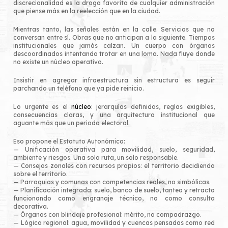
discrecionalidad es la droga favorita de cualquier administración
que piense más en la reelección que en la ciudad.
Mientras tanto, las señales están en la calle. Servicios que no
conversan entre sí. Obras que no anticipan a la siguiente. Tiempos
institucionales que jamás calzan. Un cuerpo con órganos
descoordinados intentando trotar en una loma. Nada fluye donde
no existe un núcleo operativo.
Insistir en agregar infraestructura sin estructura es seguir
parchando un teléfono que ya pide reinicio.
Lo urgente es el
núcleo
: jerarquías definidas, reglas exigibles,
consecuencias claras, y una arquitectura institucional que
aguante más que un periodo electoral.
Eso propone el Estatuto Autonómico:
— Unificación operativa para movilidad, suelo, seguridad,
ambiente y riesgos. Una sola ruta, un solo responsable.
— Consejos zonales con recursos propios: el territorio decidiendo
sobre el territorio.
— Parroquias y comunas con competencias reales, no simbólicas.
— Planificación integrada: suelo, banco de suelo, tanteo y retracto
funcionando como engranaje técnico, no como consulta
decorativa.
— Órganos con blindaje profesional: mérito, no compadrazgo.
— Lógica regional: agua, movilidad y cuencas pensadas como red