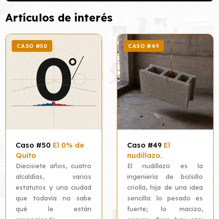
Artículos de interés
CASO #50
CASO #49
Caso #50
El 0% de
Caso #49
El
Quito
nudillazo.
Diecisiete años, cuatro
El nudillazo es la
alcaldías, varios
ingeniería de bolsillo
estatutos y una ciudad
criolla, hija de una idea
que todavía no sabe
sencilla: lo pesado es
qué le están
fuerte; lo macizo,