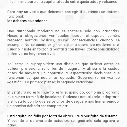
—lo mínimo para una capital situada entre quebradas y volcanes.
Pero hay un vacío que debemos corregir si queremos un sistema
funcional:
los deberes ciudadanos
.
Una autonomía moderna no se sostiene solo con garantías.
Necesita obligaciones verificables: cuidar el espacio común,
respetar normas básicas, asumir consecuencias cuando se
incumple. No se puede exigir un sistema operativo moderno si el
usuario insiste en forzar la pantalla con llaves. Corresponsabilidad
o declive: no hay tercera vía.
Ahí entra la suprapolítica: una disciplina que ordena antes de
actuar, profesionaliza antes de inaugurar y alinea a la ciudad
antes de moverla. Lo contrario al espectáculo: decisiones que
funcionan aunque nadie las aplauda. Gobernanza en vez de
«gestión». La primera piensa; la segunda reacciona.
El Estatuto no está muerto: está suspendido, como un programa
que nunca terminó de instalarse. Podemos actualizarlo, adaptarlo
y enlazarlo con lo que estos años de desgaste nos han enseñado.
La premisa debería ser compartida:
Esta capital no falla por falta de obras. Falla por falta de sistema.
Y cuando el sistema pide actualizarse, ignorarlo solo agrava el
daño.